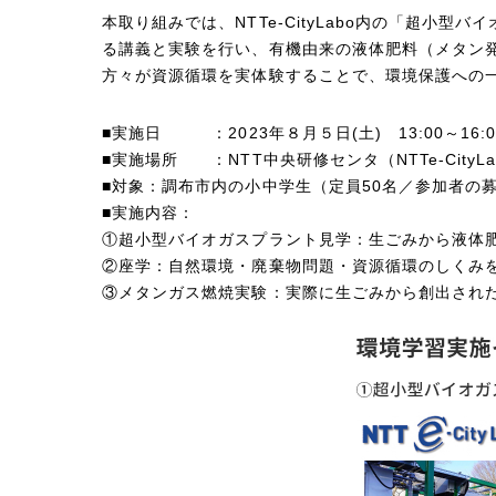
本取り組みでは、NTTe-CityLabo内の「超
る講義と実験を行い、有機由来の液体肥料（メタン
方々が資源循環を実体験することで、環境保護への
■実施日 ：2023年８月５日(土) 13:00～16:0
■実施場所 ：NTT中央研修センタ（NTTe-City
■対象：調布市内の小中学生（定員50名／参加者の
■実施内容：
①超小型バイオガスプラント見学：生ごみから液体
②座学：自然環境・廃棄物問題・資源循環のしくみ
③メタンガス燃焼実験：実際に生ごみから創出され