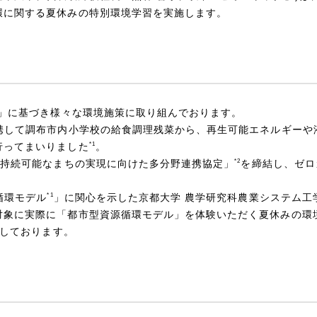
環に関する夏休みの特別環境学習を実施します。
画」に基づき様々な環境施策に取り組んでおります。
連携して調布市内小学校の給食調理残菜から、再生可能エネルギーや
*1
行ってまいりました
。
*2
る持続可能なまちの実現に向けた多分野連携協定」
を締結し、ゼロ
*1
循環モデル
」に関心を示した京都大学 農学研究科農業システム工
対象に実際に「都市型資源循環モデル」を体験いただく夏休みの環
しております。